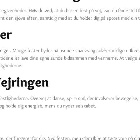
begivenheder. Hvis du ved, at du har en fest på vej, kan du finde tid ti
tjent den sjove aften, samtidig med at du holder dig på sporet med din 
er
vælger. Mange fester byder på usunde snacks og sukkerholdige drikke
måltider eller lave dine egne sunde bidsammen med vennerne. At vælge
tlighederne.
Fejringen
stlighederne. Overvej at danse, spille spil, der involverer bevægelse,
 og holde dig energisk, mens du nyder selskabet.
ce, der fungerer for dig. Nyd festen, men glem ikke at tage vare på din