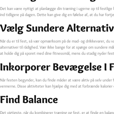
Det kan være nyttigt at planlægge din træning i ugerne op til festlige 
ind tidligere på dagen. Dette kan give dig en følelse af, at du har for
Vælg Sundere Alternativ
Når du er til fest, så vær opmærksom på de mad- og drikkevarer, du 
alternativer til rådighed. Vær ikke bange for at spørge om sundere 
at holde dig på sporet med dine fitnessmål, mens du stadig nyder fes
Inkorporer Bevægelse I 
Når festen begynder, kan du finde måder at være aktiv på selv under fe
vennerne. Disse aktiviteter kan hjælpe dig med at forbrænde kalorier
Find Balance
Det vigtigste, når du kombinerer træning og fest, er at finde en balan