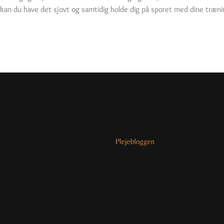
kan du have det sjovt og samtidig holde dig på sporet med dine træni