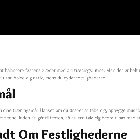
g at balancere festens glæder med din træningsrutine. Men det er helt 
du kan holde dig aktiv, mens du nyder festlighederne.
mål
om dine træningsmål. Uanset om du ønsker at tabe dig, opbygge muskler
at træne, inden du går til festen, så du kan føle dig bedre tilpas med a
ndt Om Festlighederne