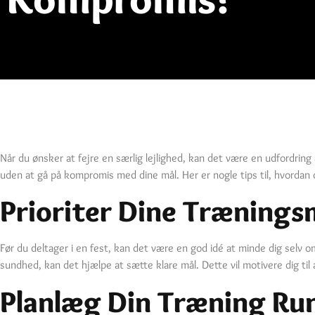
Når du ønsker at fejre en særlig lejlighed, kan det være en udfordrin
uden at gå på kompromis med dine mål. Her er nogle tips til, hvordan 
Prioriter Dine Trænings
Før du deltager i en fest, kan det være en god idé at minde dig selv 
sundhed, kan det hjælpe at sætte klare mål. Dette vil motivere dig til 
Planlæg Din Træning Ru