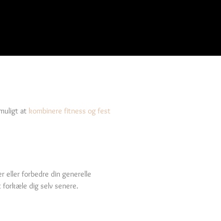
muligt at
kombinere fitness og fest
 eller forbedre din generelle
t forkæle dig selv senere.