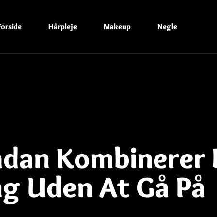
Forside
Hårpleje
Makeup
Negle
ådan Kombinerer
ng Uden At Gå På