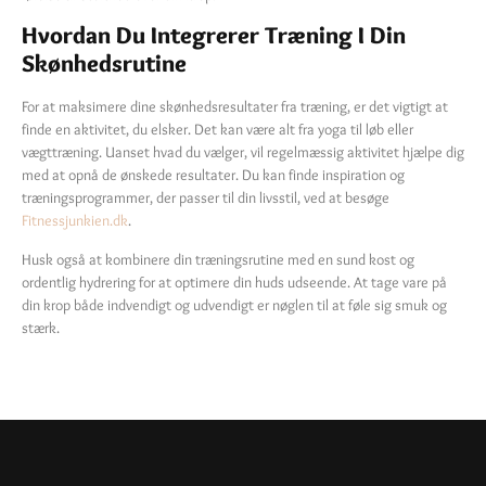
Hvordan Du Integrerer Træning I Din
Skønhedsrutine
For at maksimere dine skønhedsresultater fra træning, er det vigtigt at
finde en aktivitet, du elsker. Det kan være alt fra yoga til løb eller
vægttræning. Uanset hvad du vælger, vil regelmæssig aktivitet hjælpe dig
med at opnå de ønskede resultater. Du kan finde inspiration og
træningsprogrammer, der passer til din livsstil, ved at besøge
Fitnessjunkien.dk
.
Husk også at kombinere din træningsrutine med en sund kost og
ordentlig hydrering for at optimere din huds udseende. At tage vare på
din krop både indvendigt og udvendigt er nøglen til at føle sig smuk og
stærk.