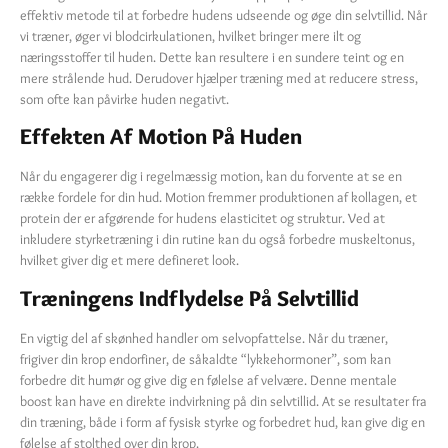
effektiv metode til at forbedre hudens udseende og øge din selvtillid. Når
vi træner, øger vi blodcirkulationen, hvilket bringer mere ilt og
næringsstoffer til huden. Dette kan resultere i en sundere teint og en
mere strålende hud. Derudover hjælper træning med at reducere stress,
som ofte kan påvirke huden negativt.
Effekten Af Motion På Huden
Når du engagerer dig i regelmæssig motion, kan du forvente at se en
række fordele for din hud. Motion fremmer produktionen af kollagen, et
protein der er afgørende for hudens elasticitet og struktur. Ved at
inkludere styrketræning i din rutine kan du også forbedre muskeltonus,
hvilket giver dig et mere defineret look.
Træningens Indflydelse På Selvtillid
En vigtig del af skønhed handler om selvopfattelse. Når du træner,
frigiver din krop endorfiner, de såkaldte “lykkehormoner”, som kan
forbedre dit humør og give dig en følelse af velvære. Denne mentale
boost kan have en direkte indvirkning på din selvtillid. At se resultater fra
din træning, både i form af fysisk styrke og forbedret hud, kan give dig en
følelse af stolthed over din krop.