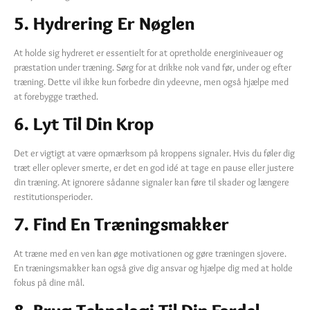
5. Hydrering Er Nøglen
At holde sig hydreret er essentielt for at opretholde energiniveauer og
præstation under træning. Sørg for at drikke nok vand før, under og efter
træning. Dette vil ikke kun forbedre din ydeevne, men også hjælpe med
at forebygge træthed.
6. Lyt Til Din Krop
Det er vigtigt at være opmærksom på kroppens signaler. Hvis du føler dig
træt eller oplever smerte, er det en god idé at tage en pause eller justere
din træning. At ignorere sådanne signaler kan føre til skader og længere
restitutionsperioder.
7. Find En Træningsmakker
At træne med en ven kan øge motivationen og gøre træningen sjovere.
En træningsmakker kan også give dig ansvar og hjælpe dig med at holde
fokus på dine mål.