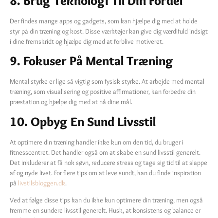
8. Brug Teknologi Til Din Fordel
Der findes mange apps og gadgets, som kan hjælpe dig med at holde
styr på din træning og kost. Disse værktøjer kan give dig værdifuld indsigt
i dine fremskridt og hjælpe dig med at forblive motiveret.
9. Fokuser På Mental Træning
Mental styrke er lige så vigtig som fysisk styrke. At arbejde med mental
træning, som visualisering og positive affirmationer, kan forbedre din
præstation og hjælpe dig med at nå dine mål.
10. Opbyg En Sund Livsstil
At optimere din træning handler ikke kun om den tid, du bruger i
fitnesscentret. Det handler også om at skabe en sund livsstil generelt.
Det inkluderer at få nok søvn, reducere stress og tage sig tid til at slappe
af og nyde livet. For flere tips om at leve sundt, kan du finde inspiration
på
livstilsbloggen.dk
.
Ved at følge disse tips kan du ikke kun optimere din træning, men også
fremme en sundere livsstil generelt. Husk, at konsistens og balance er