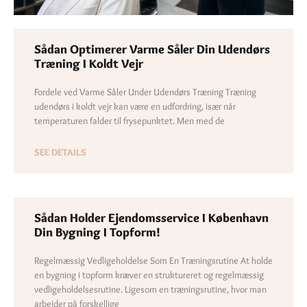
Sådan Optimerer Varme Såler Din Udendørs
Træning I Koldt Vejr
Fordele ved Varme Såler Under Udendørs Træning Træning
udendørs i koldt vejr kan være en udfordring, især når
temperaturen falder til frysepunktet. Men med de
SEE DETAILS
Sådan Holder Ejendomsservice I København
Din Bygning I Topform!
Regelmæssig Vedligeholdelse Som En Træningsrutine At holde
en bygning i topform kræver en struktureret og regelmæssig
vedligeholdelsesrutine. Ligesom en træningsrutine, hvor man
arbejder på forskellige