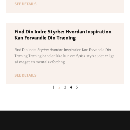
SEE DETAILS
Find Din Indre Styrke: Hvordan Inspiration
Kan Forvandle Din Træning
Find Din Indre Styrke: Hvordan Inspiration Kan Forvandle Din
Træning Træning handler ikke kun om fysisk styrke; det er lige
så meget en mental udfordring.
SEE DETAILS
1
2
3
4
5