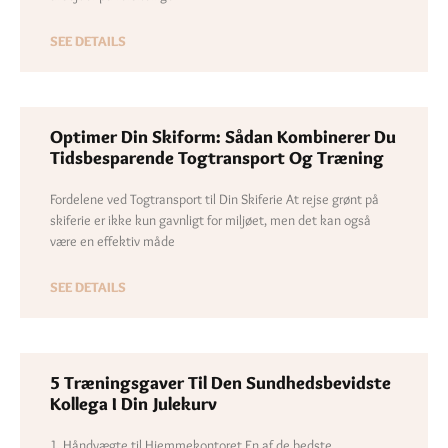
SEE DETAILS
Optimer Din Skiform: Sådan Kombinerer Du
Tidsbesparende Togtransport Og Træning
Fordelene ved Togtransport til Din Skiferie At rejse grønt på
skiferie er ikke kun gavnligt for miljøet, men det kan også
være en effektiv måde
SEE DETAILS
5 Træningsgaver Til Den Sundhedsbevidste
Kollega I Din Julekurv
1. Håndvægte til Hjemmekontoret En af de bedste